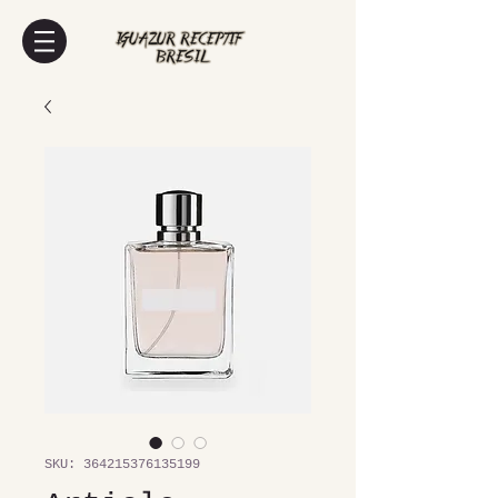
SKU: 364215376135199