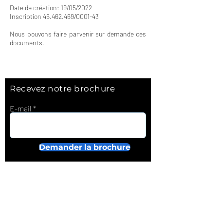
Date de création: 19/05/2022
Inscription
46.462.469
/0001-43
Nous pouvons faire parvenir sur demande ces
documents.
Recevez notre brochure
E-mail
Demander la brochure
A propos
Sur-mesure