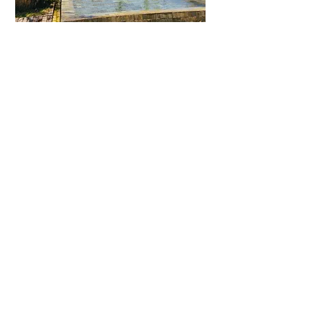
Recevez notre brochure
E-mail
Demander la brochure
A propos
Sur-mesure
Informations utiles
Mentions légales