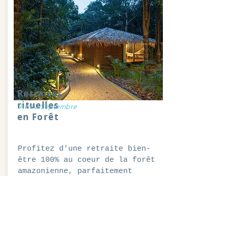
Retraites
rituelles
Avril à Septembre
en Forêt
Profitez d'une retraite bien-
être 100% au coeur de la forêt
amazonienne, parfaitement
intime. Choisissez un moment
propice à votre évolution
annuelle.