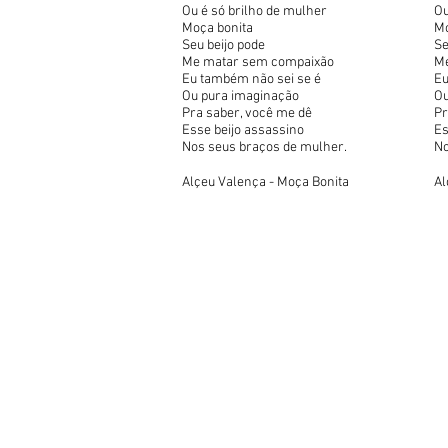
Ou é só brilho de mulher
Ou
Moça bonita
Mo
Seu beijo pode
Se
Me matar sem compaixão
Me
Eu também não sei se é
Eu
Ou pura imaginação
Ou
Pra saber, você me dê
Pr
Esse beijo assassino
Es
Nos seus braços de mulher.
No
Alçeu Valença - Moça Bonita
Al