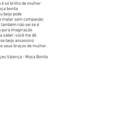
 é só brilho de mulher
ça bonita
u beijo pode
 matar sem compaixão
 também não sei se é
 pura imaginação
a saber, você me dê
se beijo assassino
s seus braços de mulher.
çeu Valença - Moça Bonita