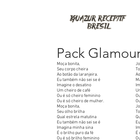
Pack Glamour
Moça bonita,
Jo
Seu corpo cheira
To
Ao botão da laranjeira.
Ao
Eu também não sei se é
Ma
Imagine o desatino
Im
Um cheiro de café
Un
Ou é só cheiro feminino
Ou
Ou é só cheiro de mulher.
Ou
Moça bonita,
Jo
Seu olho brilha
To
Qual estrela matutina
Qu
Eu também não sei se é
Eu
Imagina minha sina
Im
É o brilho puro da fé
É 
Ou é só brilho feminino
Ou