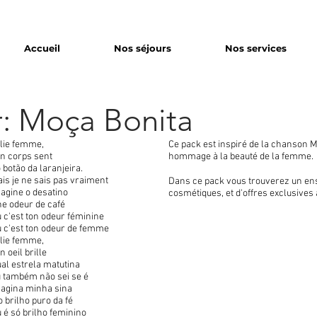
Accueil
Nos séjours
Nos services
: Moça Bonita
lie femme,
Ce pack est inspiré de la chanson M
n corps sent
hommage à la beauté de la femme.
 botão da laranjeira.
is je ne sais pas vraiment
Dans ce pack vous trouverez un ens
agine o desatino
cosmétiques, et d'offres exclusives
e odeur de café
 c'est ton odeur féminine
 c'est ton odeur de femme
lie femme,
n oeil brille
al estrela matutina
 também não sei se é
agina minha sina
o brilho puro da fé
 é só brilho feminino