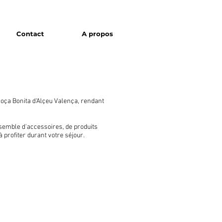
Contact
A propos
oça Bonita d'Alçeu Valença, rendant
emble d'accessoires, de produits
 à
profiter
durant
votre séjour.