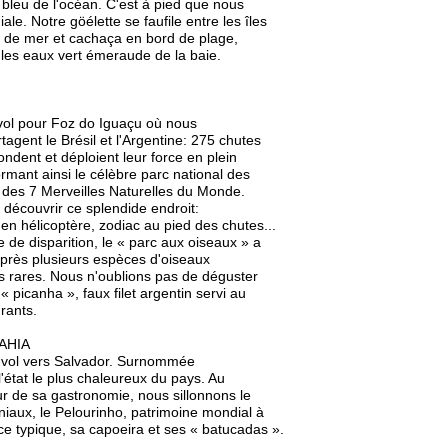
le bleu de l'océan. C'est à pied que nous
ale. Notre göélette se faufile entre les îles
ts de mer et cachaça en bord de plage,
les eaux vert émeraude de la baie.
nvol pour Foz do Iguaçu où nous
agent le Brésil et l'Argentine: 275 chutes
ndent et déploient leur force en plein
rmant ainsi le célèbre parc national des
des 7 Merveilles Naturelles du Monde.
r découvrir ce splendide endroit:
en hélicoptère, zodiac au pied des chutes...
 de disparition, le « parc aux oiseaux » a
 près plusieurs espèces d'oiseaux
es rares. Nous n'oublions pas de déguster
« picanha », faux filet argentin servi au
rants.
AHIA
envol vers Salvador. Surnommée
l'état le plus chaleureux du pays. Au
ur de sa gastronomie, nous sillonnons le
niaux, le Pelourinho, patrimoine mondial à
 typique, sa capoeira et ses « batucadas ».