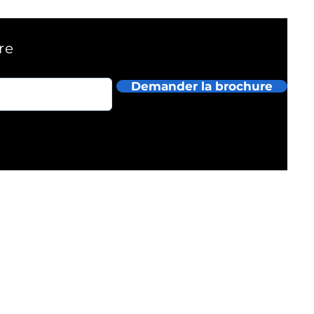
re
Demander la brochure
IGUAZUR RECEPTIF BRESIL, LTDA
LiteServices©2021