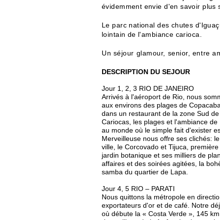
évidemment envie d'en savoir plus s
Le parc national des chutes d'Iguaçu
lointain de l'ambiance carioca.
Un séjour glamour, senior, entre am
DESCRIPTION DU SEJOUR
Jour 1, 2, 3 RIO DE JANEIRO
Arrivés à l'aéroport de Rio, nous som
aux environs des plages de Copacaba
dans un restaurant de la zone Sud de 
Cariocas, les plages et l'ambiance de
au monde où le simple fait d'exister e
Merveilleuse nous offre ses clichés: l
ville, le Corcovado et Tijuca, première
jardin botanique et ses milliers de plan
affaires et des soirées agitées, la bo
samba du quartier de Lapa.
Jour 4, 5 RIO – PARATI
Nous quittons la métropole en directio
exportateurs d'or et de café. Notre dé
où débute la « Costa Verde », 145 km d