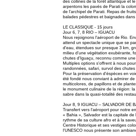
des collines de la forêt atlantique et 
arpentons les pavés de Parati la coloni
de l'archipel de Parati. Repas de frui
balades pédestres et baignades dans 
LE CLASSIQUE - 15 jours
Jour 6, 7, 8 RIO – IGUACU
Nous rejoignons l'aéroport de Rio. E
attend un spectacle unique que se part
d'eau, étendues sur presque 3 km, gro
milieu d'une végétation exubérante, fo
chutes d'Iguaçu, reconnu comme une 
Multiples options s'offrent à nous pou
randonnées, safari, survol des chutes 
Pour la préservation d'éspèces en voie
été fondé nous conviant à admirer de
multicolores, de papillons et de plant
le monument culinaire de la région: la 
sabre dans la quasi-totalité des restau
Jour 8, 9 IGUACU – SALVADOR DE B
Transfert vers l'aéroport pour notre 
« Bahia », Salvador est la capitale de 
rythme de sa culture afro et à la save
Centre Historique et ses vestiges colo
l'UNESCO nous présente son ambiance