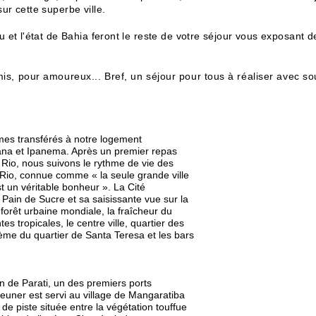
ur cette superbe ville.
 et l'état de Bahia feront le reste de votre séjour vous exposant d
is, pour amoureux... Bref, un séjour pour tous à réaliser avec sou
mes transférés à notre logement
na et Ipanema. Après un premier repas
Rio, nous suivons le rythme de vie des
 Rio, connue comme « la seule grande ville
st un véritable bonheur ». La Cité
e Pain de Sucre et sa saisissante vue sur la
 forêt urbaine mondiale, la fraîcheur du
tes tropicales, le centre ville, quartier des
hème du quartier de Santa Teresa et les bars
n de Parati, un des premiers ports
jeuner est servi au village de Mangaratiba
e piste située entre la végétation touffue