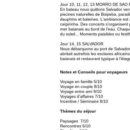
Jour 10, 11, 12, 13 MORRO DE SAO
En bateau nous quittons Salvador vers
piscines naturelles de Boipeba, parad
dauphins et baleines. L'ambiance est a
caïpirinha. Des concerts s'organisent p
mer baianais au bord de l'eau. Chaque
du soleil... Moments paisibles ou festif
Jour 14, 15 SALVADOR
Nous débarquons au port de Salvador
abritait autrefois les esclaves africain
baianais et restaurant typique à l'étag
Notes et
Conseils pour voyageurs
Voyage en famille 5/10
Voyage en couple 8/10
Voyage entre ami 9/10
Voyages d'affaires 7/10
Incentive / Séminaire 8/10
Thèmes du séjour
Paysages 7/10
Rencontres 6/10