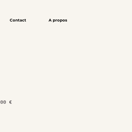
Contact
A propos
x
Prix
,00 €
ginal
promotionnel