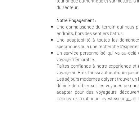
touristique authentique et sur mesure, à l
du secteur.
Notre Engagement :
Une connaissance du terrain qui nous pe
endroits, hors des sentiers battus.
Une adaptabilité à toutes les demandes,
spécifiques ou à une recherche d’expérie
Un service personnalisé qui va au-delà d
voyage mémorable.
Faites confiance à notre expérience et à
voyage au Brésil aussi authentique que u
Les séjours modernes doivent trouver un b
décidé de cibler sur les voyages de no
adapter pour des voyageurs découvert
Découvrez la rubrique investisseur
ici
, et