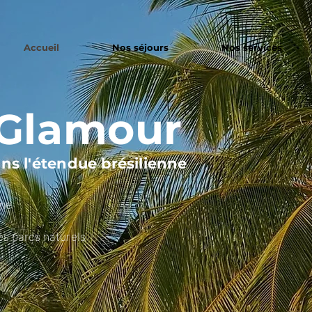
Accueil
Nos séjours
Nos services
 Glamour
ns l'étendue brésilienne
rme
es parcs naturels