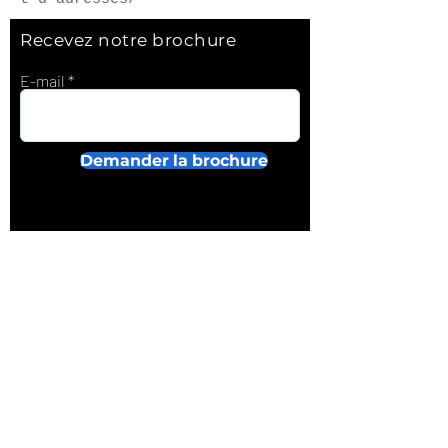
Recevez notre brochure
E-mail
Demander la brochure
A propos
Sur-mesure
Informations utiles
Mentions légales
IGUAZUR RECEPTIF BRESIL, LTDA