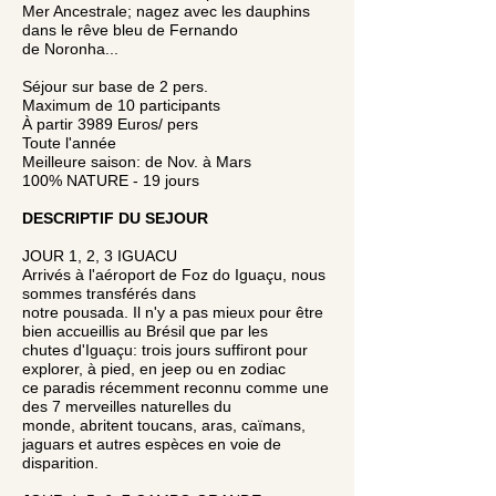
Mer Ancestrale; nagez avec les dauphins
dans le rêve bleu de Fernando
de Noronha...
Séjour sur base de 2 pers.
Maximum de 10 participants
À partir 3989 Euros/ pers
Toute l'année
Meilleure saison: de Nov. à Mars
100% NATURE - 19 jours
DESCRIPTIF DU SEJOUR
JOUR 1, 2, 3 IGUACU
Arrivés à l'aéroport de Foz do Iguaçu, nous
sommes transférés dans
notre pousada. Il n'y a pas mieux pour être
bien accueillis au Brésil que par les
chutes d'Iguaçu: trois jours suffiront pour
explorer, à pied, en jeep ou en zodiac
ce paradis récemment reconnu comme une
des 7 merveilles naturelles du
monde, abritent toucans, aras, caïmans,
jaguars et autres espèces en voie de
disparition.