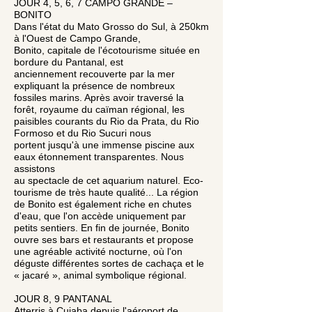
JOUR 4, 5, 6, 7 CAMPO GRANDE –
BONITO
Dans l'état du Mato Grosso do Sul, à 250km
à l'Ouest de Campo Grande,
Bonito, capitale de l'écotourisme située en
bordure du Pantanal, est
anciennement recouverte par la mer
expliquant la présence de nombreux
fossiles marins. Après avoir traversé la
forêt, royaume du caïman régional, les
paisibles courants du Rio da Prata, du Rio
Formoso et du Rio Sucuri nous
portent
jusqu'à une immense piscine aux
eaux étonnement transparentes. Nous
assistons
au spectacle de cet aquarium naturel. Eco-
tourisme de très haute qualité... La région
de Bonito est également riche en chutes
d'eau, que l'on accède uniquement par
petits sentiers. En fin de journée, Bonito
ouvre ses bars et restaurants et propose
une agréable activité nocturne, où l'on
déguste différentes sortes de cachaça et le
« jacaré », animal symbolique régional.
JOUR 8, 9 PANTANAL
Atterris à Cuiaba depuis l'aéroport de