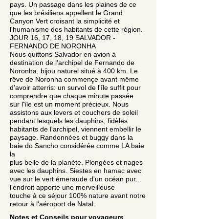
pays. Un passage dans les plaines de ce
que les brésiliens appellent le Grand
Canyon Vert croisant la simplicité et
l'humanisme des habitants de cette région.
JOUR 16, 17, 18, 19 SALVADOR -
FERNANDO DE NORONHA
Nous quittons Salvador en avion à
destination de l'archipel de Fernando de
Noronha, bijou naturel situé à 400 km. Le
rêve de Noronha commençe avant même
d'avoir atterris: un survol de l'île suffit pour
comprendre que chaque minute passée
sur l'île est un moment précieux. Nous
assistons aux levers et couchers de soleil
pendant lesquels les dauphins, fidèles
habitants de l'archipel, viennent embellir le
paysage. Randonnées et buggy dans la
baie do Sancho considérée comme LA baie
la
plus belle de la planète. Plongées et nages
avec les dauphins. Siestes en hamac avec
vue sur le vert émeraude d'un océan pur...
l'endroit apporte une merveilleuse
touche à ce séjour 100% nature avant notre
retour à l'aéroport de Natal.
Notes et
Conseils pour voyageurs